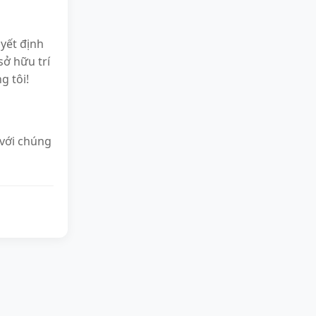
yết định
ở hữu trí
g tôi!
 với chúng