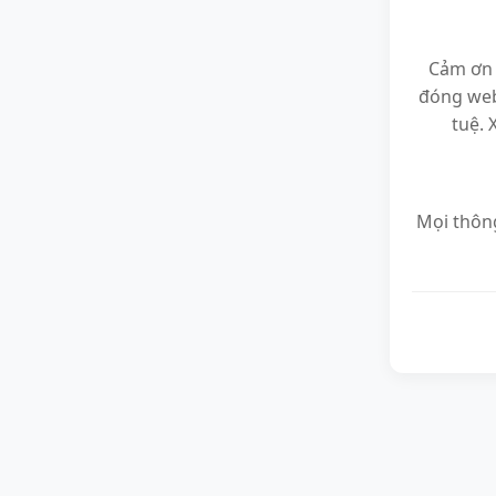
Cảm ơn 
đóng web
tuệ. 
Mọi thông