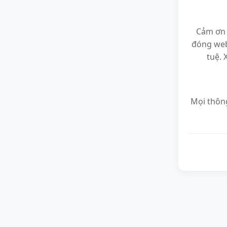
Cảm ơn 
đóng web
tuệ. 
Mọi thông